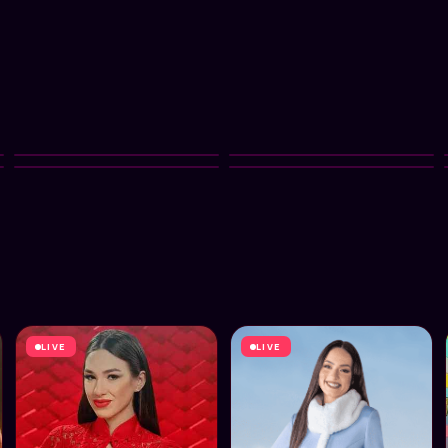
Diamond of Jungle
Aztec Clusters
NEW
Fruit Machine
Capymania Yellow
HOT
NETENT
PRAGMATIC PLAY
MICROGAMING
PRAGMATIC PLAY
LIVE
LIVE