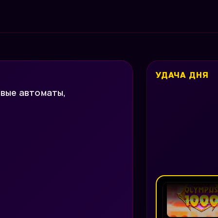
УДАЧА ДНЯ
овые автоматы,