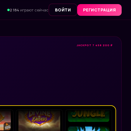
ВОЙТИ
РЕГИСТРАЦИЯ
2 184
играют сейчас
JACKPOT 7 458 200 ₽