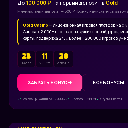
До
100 000 ₽
на первый депозит в
Gold
Минимальный депозит — 500 ₽ · Бонус начисляется автом
Gold Casino
— лицензионная игровая платформа с 
Curaçao. 2 000+ слотов от ведущих провайдеров, мгн
карты, поддержка 24/7. Более 1 200 000 игроков уже 
23
11
25
ЧАСОВ
МИНУТ
СЕКУНД
ЗАБРАТЬ БОНУС
ВСЕ БОНУСЫ
Без верификации до 50 000 ₽
Вывод за 15 минут
Crypto + карты