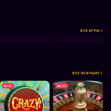
ВСЕ ИГРЫ
Divine Divas
Dreamshock
TOP
Big Win x25
Fab Farm
PLAY’N GO
NETENT
NETENT
PLAY’N GO
ВСЕ ВЕДУЩИЕ
LIVE
LIVE