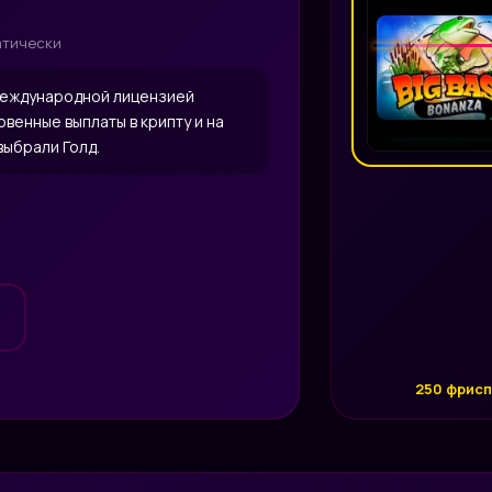
атически
международной лицензией
овенные выплаты в крипту и на
выбрали Голд.
250 фрис