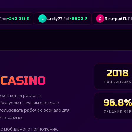
15 ₽
+9 500 ₽
+67 32
Lucky77
Дмитрий П.
L
·
Slot
Д
·
Plinko
2018
 CASINO
ГОД ЗАПУСКА
ванная на россиян,
96.8
 бонусам и лучшим слотам с
пользовать рабочее зеркало для
СРЕДНИЙ RTP
те казино.
 с мобильного приложения,