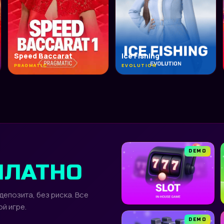
Speed Baccarat
Ice Fishing
PRAGMATIC
EVOLUTION
DEMO
ПЛАТНО
 депозита, без риска. Все
й игре.
DEMO