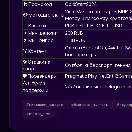
🎁 Промокод
GoldStart2024
Visa, Mastercard, карты МИР, 
💳 Методы оплаты
Money, Binance Pay, криптов
💵 Валюты
RUB, USDT, BTC, EUR, USD
🔽 Мин. депозит
200 RUB
G
🔽 Мин. вывод
1000 RUB
Слоты (Book of Ra, Aviator, Sw
🎲 Контент
быстрые игры
⚽ Ставки на
Футбол, киберспорт, теннис,
спорт
🛡️ Провайдеры
Pragmatic Play, NetEnt, BGamin
🔍 Служба
24/7 онлайн-чат, Telegram, em
поддержки
#лицензия_curaçao
#быстрые_выплаты
#подде
#mobile_first